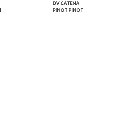
DV CATENA
H
PINOT PINOT