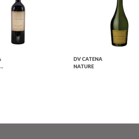
A
DV CATENA
NATURE