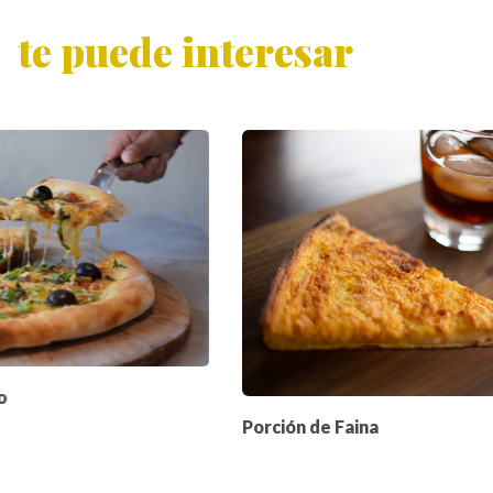
te puede interesar
o
Porción de Faina