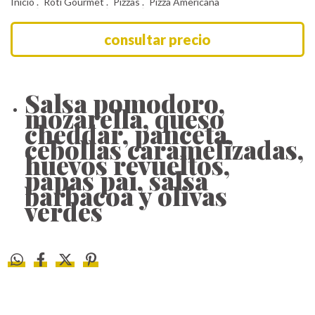
Inicio
.
Roti Gourmet
.
Pizzas
.
Pizza Americana
Salsa pomodoro,
mozarella, queso
cheddar, panceta,
cebollas caramelizadas,
huevos revueltos,
papas pai, salsa
barbacoa y olivas
verdes