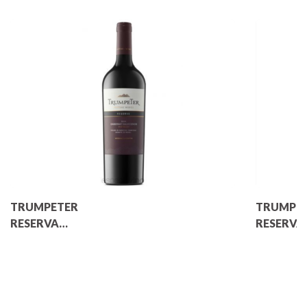
TRUMPETER
TRUMPE
RESERVA
RESERVA
CABERNET
SAUVIGNON