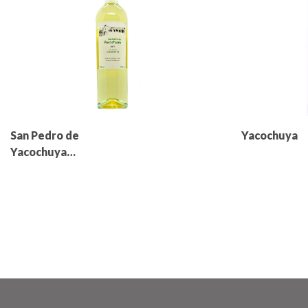
San Pedro de
Yacochuya
Yacochuya
Torrontés