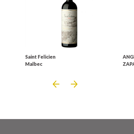
Saint Felicien
ANG
Malbec
ZAP
CAB
SAU