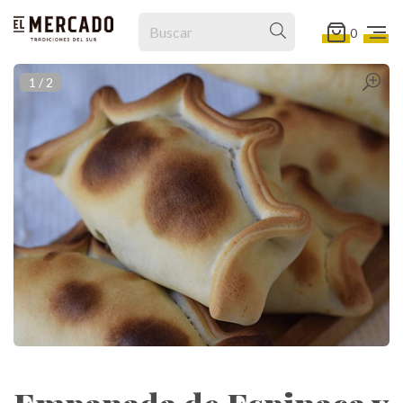
0
1
/
2