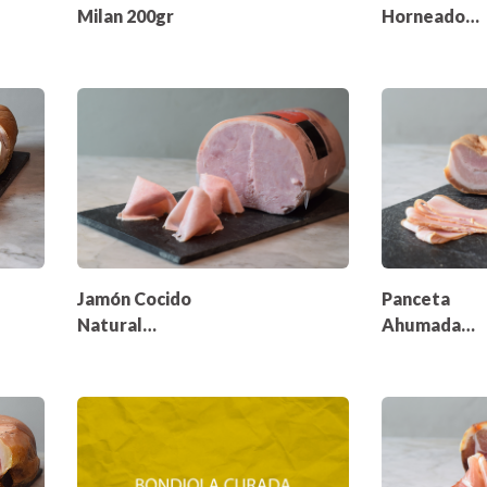
Milan 200gr
Horneado
LABRATO
200gr
Jamón Cocido
Panceta
Natural
Ahumada
Bocatti 200gr
Paladini 200