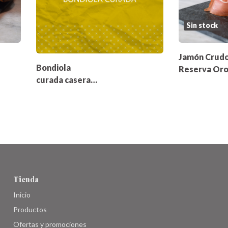
Sin stock
Jamón Crud
Bondiola
Reserva Oro
curada casera
Alegría Esp
200gr
200gr
Tienda
Inicio
Productos
Ofertas y promociones