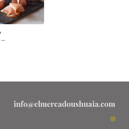
o
 La
aña
info@elmercadoushuaia.com