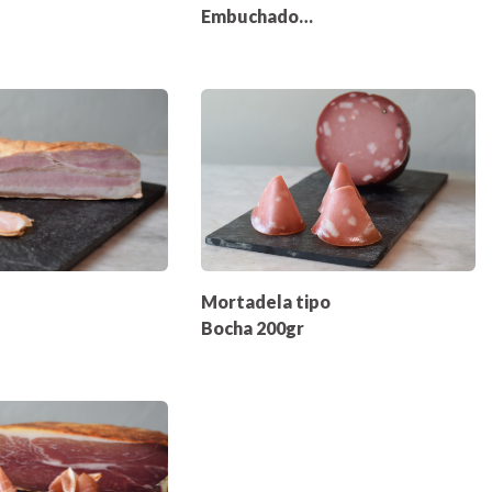
Embuchado
200gr
Mortadela tipo
Bocha 200gr
gr